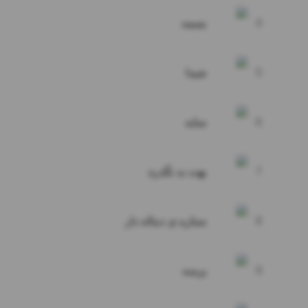
4
بسمه
5
شیدا
6
سایه
7
بهت بد نگذره
8
ستاره ی دنباله دار
9
پرسه