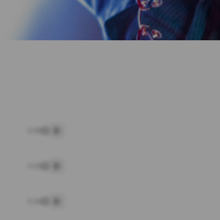
3:39
پخش
3:23
پخش
3:34
پخش