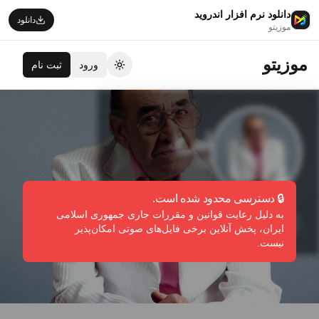
دانلود نرم افزار اندروید
دانلود
موزیتو
موزیتو
ورود
ثبت نام
تغییر تم
ایرج
Iraj
🔒 دسترسی محدود شده است.
به دلیل رعایت قوانین و مقررات جاری جمهوری اسلامی
دنبال کردن
گزارش تخلف
ایران، پخش آنلاین برخی فایل‌های صوتی امکان‌پذیر
نیست.