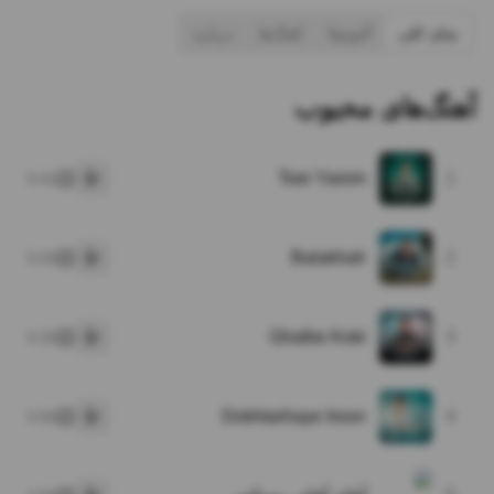
نمای کلی
آلبوم‌ها
آهنگ‌ها
درباره
آهنگ‌های محبوب
Toei Yarom
1
3:41
پخش
Balakhah
2
3:53
پخش
Ghalbe Koki
3
3:20
پخش
Dokhtarhaye Iroon
4
3:00
پخش