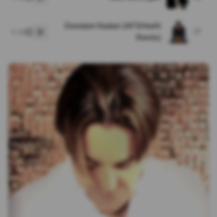
پخش
Doostam Nadari (AFSHeeN
37
5:10
پخش
Remix)