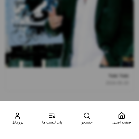
Yeki Yeki
2016-05-20
صفحه اصلی
جتسجو
پلی لیست ها
پروفایل
©
2026
موزیتو. تمامی حقوق محفوظ است. طراحی شده توسط
آسمان
سرور