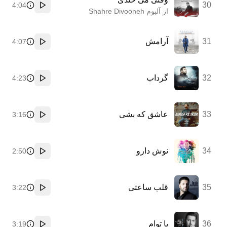
30
4:04
پخش
از آلبوم Shahre Divooneh
31
آرامش
4:07
پخش
32
گرداب
4:23
پخش
33
عاشق که بشی
3:16
پخش
34
نوش دارو
2:50
پخش
35
قلب ساعتی
3:22
پخش
36
با توام
3:19