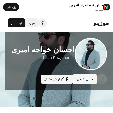
دانلود نرم افزار اندروید
دانلود
موزیتو
موزیتو
ورود
ثبت نام
تغییر تم
احسان خواجه امیری
Ehsan Khajehamiri
دنبال کردن
گزارش تخلف