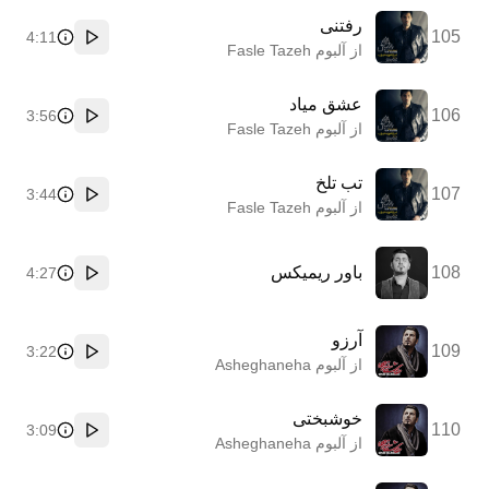
رفتنی
105
4:11
پخش
از آلبوم Fasle Tazeh
عشق میاد
106
3:56
پخش
از آلبوم Fasle Tazeh
تب تلخ
107
3:44
پخش
از آلبوم Fasle Tazeh
108
باور ریمیکس
4:27
پخش
آرزو
109
3:22
پخش
از آلبوم Asheghaneha
خوشبختی
110
3:09
پخش
از آلبوم Asheghaneha