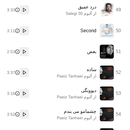
درد عمیق
49
3:33
پخش
از آلبوم 30 Salegi
Second
50
3:11
پخش
51
بغض
2:53
پخش
ساده
52
3:37
پخش
از آلبوم Paeiz Tanhaei
دیوونگی
53
3:16
پخش
از آلبوم Paeiz Tanhaei
چشمامو می بندم
54
3:52
پخش
از آلبوم Paeiz Tanhaei