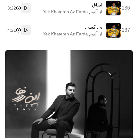
اتفاق
136
3:22
پخش
از آلبوم Yek Khatereh Az Farda
بی کسی
137
4:21
پخش
از آلبوم Yek Khatereh Az Farda