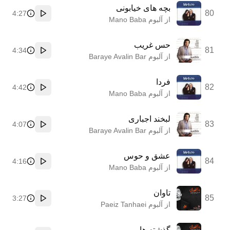
بچه های خیابونی
80
4:27
پخش
از آلبوم Mano Baba
حس غریب
81
4:34
پخش
از آلبوم Baraye Avalin Bar
فردا
82
4:42
پخش
از آلبوم Mano Baba
لبخند اجباری
83
4:07
پخش
از آلبوم Baraye Avalin Bar
عشق و حوس
84
4:16
پخش
از آلبوم Mano Baba
تاوان
85
3:27
پخش
از آلبوم Paeiz Tanhaei
گذشته ها