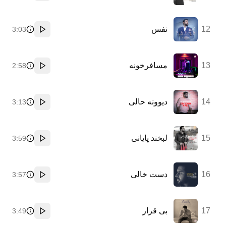
12
نفس
3:03
پخش
13
مسافرخونه
2:58
پخش
14
دیوونه حالی
3:13
پخش
15
لبخند پايانى
3:59
پخش
16
دست خالی
3:57
پخش
17
بی قرار
3:49
پخش