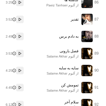
86
3:25
پخش
از آلبوم Paeiz Tanhaei
87
تقدیر
3:52
پخش
88
به دادم برس
2:49
پخش
فصل بارونی
89
3:53
پخش
از آلبوم Salame Akhar
سایه به سایه
90
4:25
پخش
از آلبوم Salame Akhar
تمومش کن
91
4:45
پخش
از آلبوم Salame Akhar
سلام آخر
92
6:12