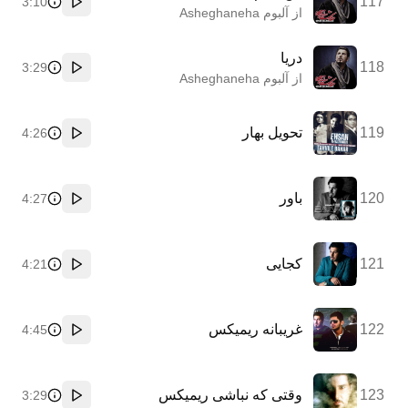
117
3:10
پخش
از آلبوم Asheghaneha
دریا
118
3:29
پخش
از آلبوم Asheghaneha
119
تحویل بهار
4:26
پخش
120
باور
4:27
پخش
121
کجایی
4:21
پخش
122
غریبانه ریمیکس
4:45
پخش
123
وقتی که نباشی ریمیکس
3:29
پخش