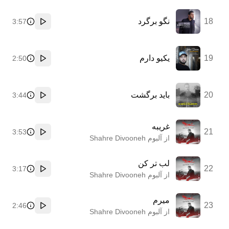
18
نگو برگرد
3:57
پخش
19
یکیو دارم
2:50
پخش
20
باید برگشت
3:44
پخش
غریبه
21
3:53
پخش
از آلبوم Shahre Divooneh
لب تر کن
22
3:17
پخش
از آلبوم Shahre Divooneh
میرم
23
2:46
پخش
از آلبوم Shahre Divooneh