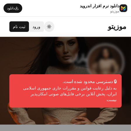
دانلود نرم افزار اندروید
دانلود
موزیتو
موزیتو
ورود
ثبت نام
تغییر تم
باران
Baran
🔒 دسترسی محدود شده است.
به دلیل رعایت قوانین و مقررات جاری جمهوری اسلامی
دنبال کردن
گزارش تخلف
ایران، پخش آنلاین برخی فایل‌های صوتی امکان‌پذیر
نیست.