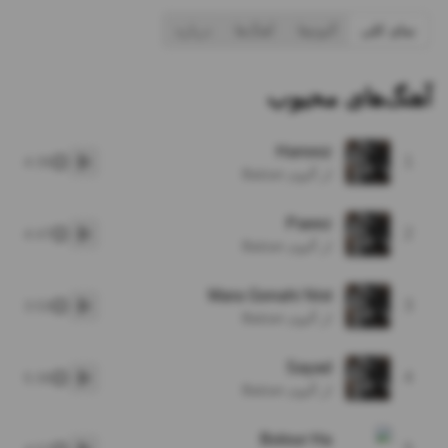
نمای کلی
آلبوم‌ها
آهنگ‌ها
درباره
آهنگ‌های محبوب
Hanooz
1
4:35
پخش
از آلبوم Balzan
Paeez
2
4:47
پخش
از آلبوم Balzan
Mara Gonahi Nist
3
3:53
پخش
از آلبوم Balzan
Sayad
4
5:30
پخش
از آلبوم Balzan
Bolour Ha