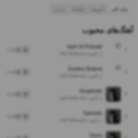
نمای کلی
آلبوم‌ها
آهنگ‌ها
درباره
آهنگ‌های محبوب
April 24 Prelude
1
1:01
پخش
از آلبوم Self-Reflection
Eastern Buleria
2
4:23
پخش
از آلبوم Self-Reflection
Desperate
3
5:52
پخش
از آلبوم Self-Reflection
Tashvish
4
5:00
پخش
از آلبوم Self-Reflection
Storm