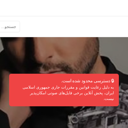
🔒 دسترسی محدود شده است.
به دلیل رعایت قوانین و مقررات جاری جمهوری اسلامی
ایران، پخش آنلاین برخی فایل‌های صوتی امکان‌پذیر
نیست.