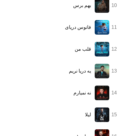
10
بهم برس
11
فانوس دریای
12
قلب من
13
یه دریا نریم
14
نه نمیارم
15
لیلا