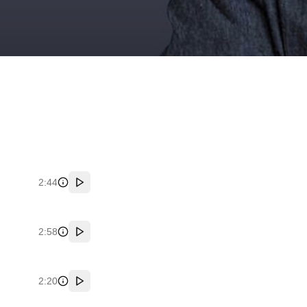
2:44
پخش
2:58
پخش
2:20
پخش