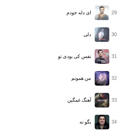
29
ای دله خودم
30
دلی
31
نفس کی بودی تو
32
من همونم
33
آهنگ غمگین
34
بگو نه