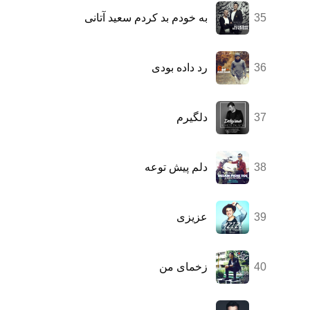
35
به خودم بد کردم سعید آتانی
36
رد داده بودی
37
دلگیرم
38
دلم پیش توعه
39
عزیزی
40
زخمای من