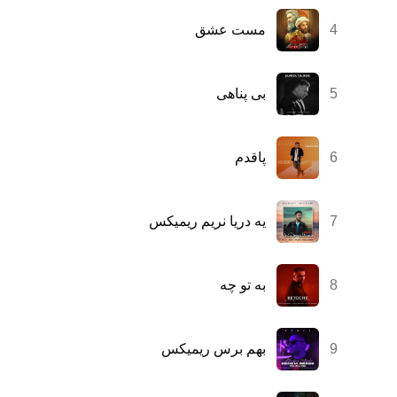
4
مست عشق
5
بی پناهی
6
پاقدم
7
یه دریا نریم ریمیکس
8
به تو چه
9
بهم برس ریمیکس