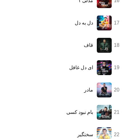
16
مدلی ۱
17
دل به دل
18
قاف
19
ای دل غافل
20
مادر
21
بام نبود کسی
22
سختگیر