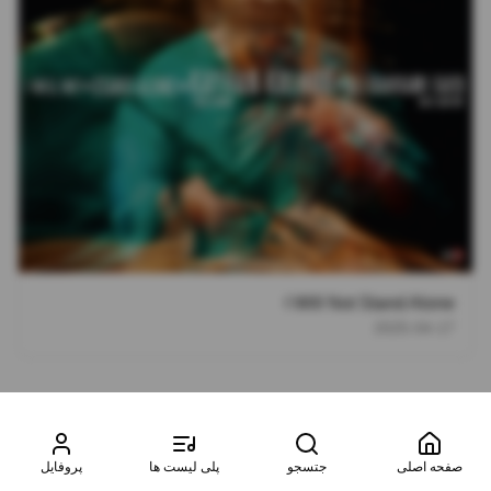
I Will Not Stand Alone
2025-04-17
صفحه اصلی
جتسجو
پلی لیست ها
پروفایل