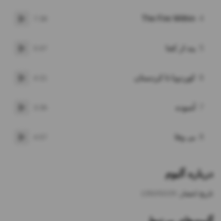
The Fire Within
4
7:38
پخش
5
پند از کجا
5:07
پخش
6
کوردوبا تا کردستان
4:21
پخش
7
آسوده
3:36
پخش
8
بی وفا
4:57
پخش
درباره آلبوم
تاریخ انتشار:
1392/02/29