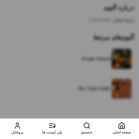
درباره آلبوم
تاریخ انتشار:
1393/10/09
آلبوم‌های مرتبط
Khate Sevom
Be Yade Hafez
صفحه اصلی
جتسجو
پلی لیست ها
پروفایل