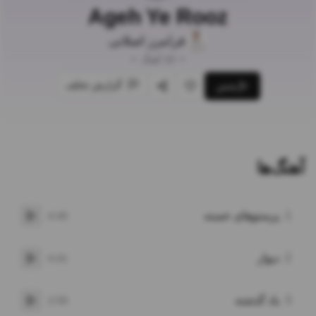
Ageh Ye Rooz
فرامرز اصلانی
•
10
آهنگ
•
گزارش تخلف
پخش
علاقه‌مندی
اشتراک‌گذاری
آهنگ‌ها
1
پرستوهای خسته
4:40
پخش
2
دیوار
4:41
پخش
3
یاد گذشته
2:59
پخش