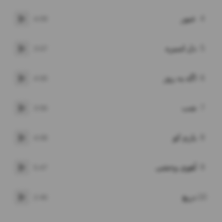
4
عبور
4:09
پخش
5
دل اسیره
3:07
پخش
6
اگه یه روز
4:00
پخش
7
شب
3:56
پخش
8
یارم کو
4:08
پخش
9
آهوی وحشی
5:47
پخش
10
دریغ
2:46
پخش