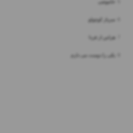
5
خاموشی
6
سرباز کوچولو
7
هراس از فردا
8
یکی را دوست می دارم