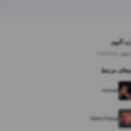
ره آلبوم
انتشار:
1393/10/09
م‌های مرتبط
Amineh
Maho Palang