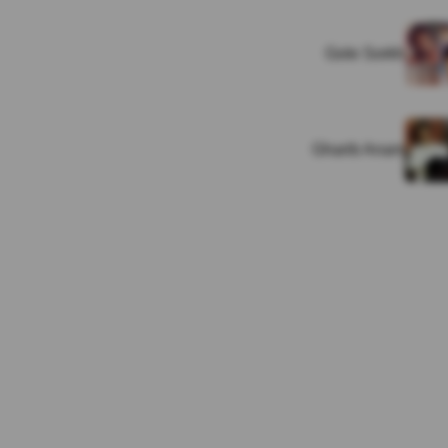
Gole Sorkh
Gharib Anam