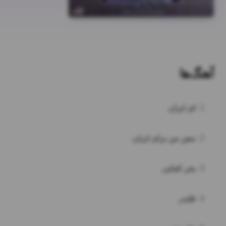
آهنگ‌ها
1
ای ایران
2
نبض من برای ایران
3
بحر کجایی
4
قلندر