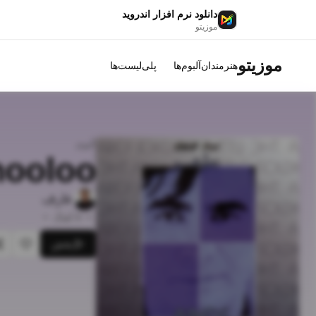
دانلود نرم افزار اندروید
موزیتو
موزیتو
هنرمندان
آلبوم‌ها
پلی‌لیست‌ها
آلبوم
hooloo
عارف
•
8
آهنگ
•
پخش
علاقه‌م