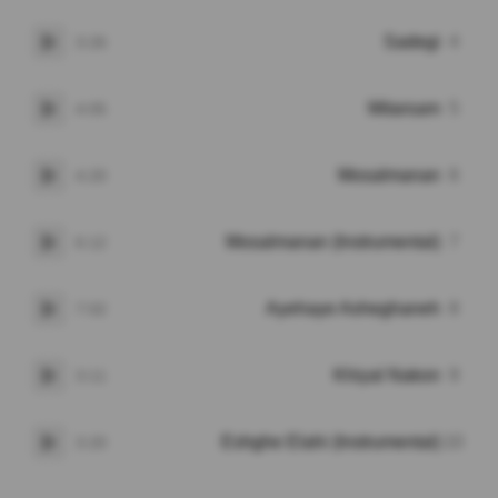
Sadegi
4
3:26
پخش
Mitarsam
5
4:05
پخش
Mosalmanan
6
4:20
پخش
Mosalmanan (Instrumental)
7
6:12
پخش
Ayehaye Asheghaneh
8
7:02
پخش
Khiyal Nakon
9
3:11
پخش
Eshghe Elahi (Instrumental)
10
3:20
پخش