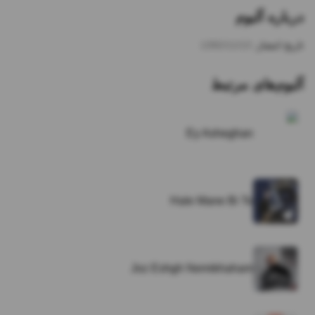
درباره آلبوم
تاریخ انتشار:
1392/11/13
آلبوم‌های مرتبط
Ey Asheghan
Hale Mane Bi To
Joz Eshgh Nemikhaham