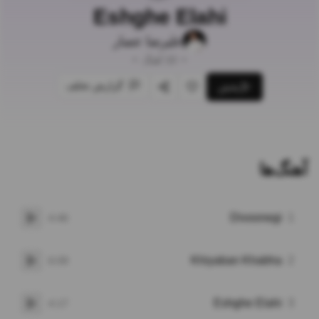
Eshghe Elahi
علیرضا عصار
•
10
آهنگ
•
گزارش تخلف
پخش
علاقه‌مندی
اشتراک‌گذاری
آهنگ‌ها
Divoonegi
1
4:46
پخش
Khiyaban Khabha
2
6:09
پخش
Eshghe Elahi
3
4:17
پخش