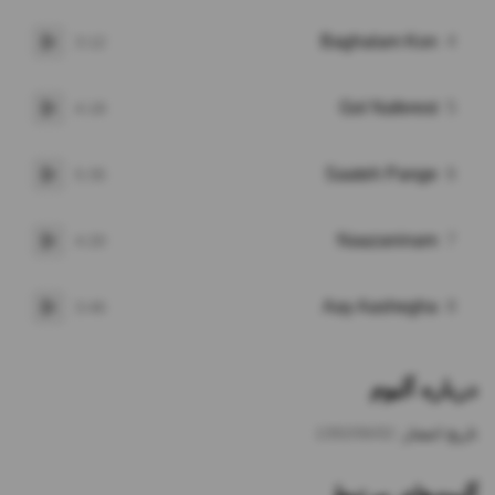
Baghalam Kon
4
3:12
پخش
Gol Naferest
5
4:18
پخش
Saateh Pange
6
5:35
پخش
Naazaninam
7
4:20
پخش
Aay Aashegha
8
3:46
پخش
درباره آلبوم
تاریخ انتشار:
1392/06/02