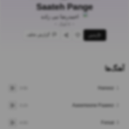
Saateh Pange
احمدرضا نبی زاده
•
8
آهنگ
•
گزارش تخلف
پخش
علاقه‌مندی
اشتراک‌گذاری
آهنگ‌ها
Hanooz
1
3:55
پخش
Aasemoone Paaeez
2
3:23
پخش
Forsat
3
4:03
پخش