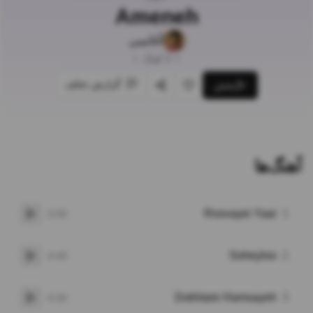
Ameneh
آغاسی
•
3
آهنگ
•
گزارش تخلف
پخش
علاقه‌مندی
اشتراک‌گذاری
آهنگ‌ها
Rosvayei Yaar
1
2:53
پخش
Soheyloo
2
4:43
پخش
Dokhtare Hamsayeh
3
4:10
پخش