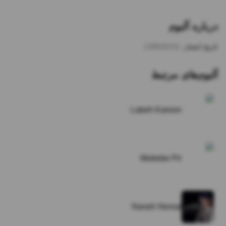
درباره آلبوم
تاریخ انتشار:
1395/02/31
آلبوم‌های مرتبط
Labeh Karoon
Motrebe Pir
Naneh Nemat